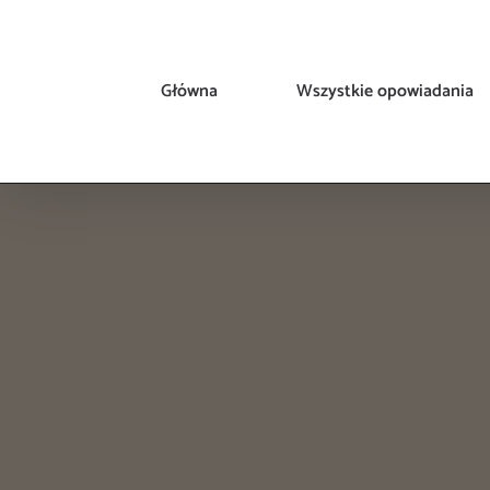
Przejdź
do
zawartości
Główna
Wszystkie opowiadania