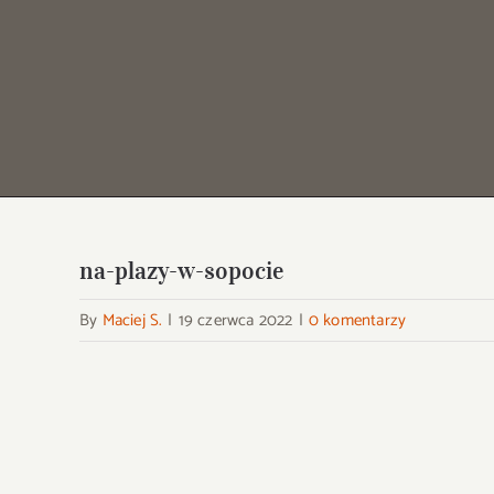
na-plazy-w-sopocie
By
Maciej S.
|
19 czerwca 2022
|
0 komentarzy