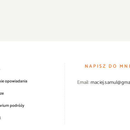
NAPISZ DO MN
a
kie opowiadania
Email:
maciej.samul@gma
ze
arium podróży
t