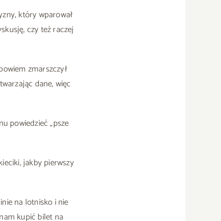
zyzny, który wparował
skusję, czy też raczej
k, bowiem zmarszczył
etwarzając dane, więc
onu powiedzieć „psze
ieciki, jakby pierwszy
nie na lotnisko i nie
 nam kupić bilet na