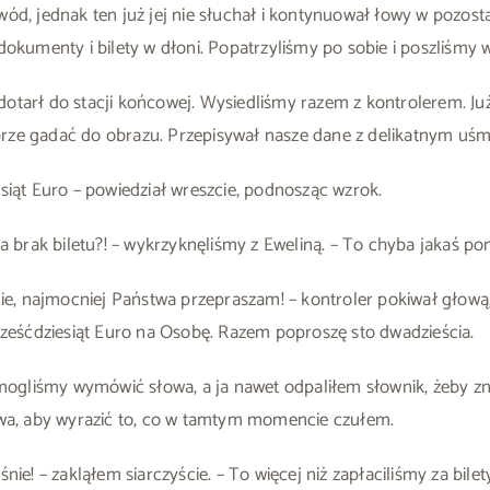
ód, jednak ten już jej nie słuchał i kontynuował łowy w pozost
dokumenty i bilety w dłoni. Popatrzyliśmy po sobie i poszliśmy w
otarł do stacji końcowej. Wysiedliśmy razem z kontrolerem. Już
ze gadać do obrazu. Przepisywał nasze dane z delikatnym uśmi
siąt Euro – powiedział wreszcie, podnosząc wzrok.
za brak biletu?! – wykrzyknęliśmy z Eweliną. – To chyba jakaś po
znie, najmocniej Państwa przepraszam! – kontroler pokiwał głow
 sześćdziesiąt Euro na Osobę. Razem poproszę sto dwadzieścia.
e mogliśmy wymówić słowa, a ja nawet odpaliłem słownik, żeby z
twa, aby wyrazić to, co w tamtym momencie czułem.
nie! – zakląłem siarczyście. – To więcej niż zapłaciliśmy za bile