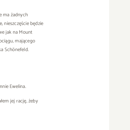
nie ma żadnych
, nieszczęście będzie
twe jak na Mount
pociągu, mającego
ka Schönefeld.
mnie Ewelina.
łem jej rację, żeby