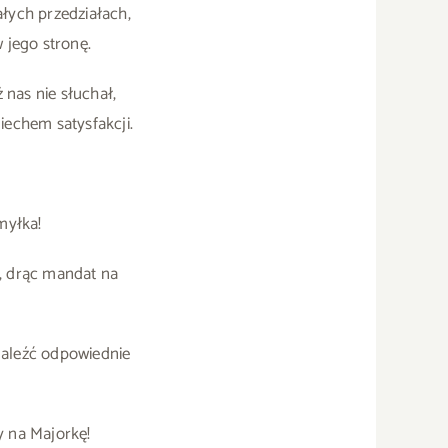
ałych przedziałach,
 jego stronę.
 nas nie słuchał,
echem satysfakcji.
myłka!
ą, drąc mandat na
naleźć odpowiednie
ty na Majorkę!