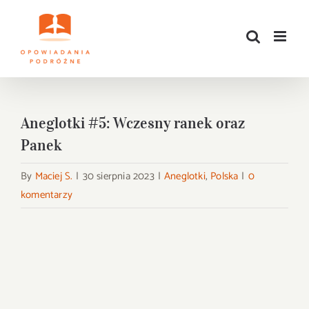
Przejdź
do
zawartości
Aneglotki #5: Wczesny ranek oraz
Panek
By
Maciej S.
|
30 sierpnia 2023
|
Aneglotki
,
Polska
|
0
komentarzy
Pokaż
większy
obrazek