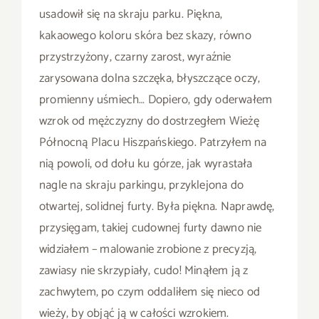
usadowił się na skraju parku. Piękna,
kakaowego koloru skóra bez skazy, równo
przystrzyżony, czarny zarost, wyraźnie
zarysowana dolna szczęka, błyszczące oczy,
promienny uśmiech… Dopiero, gdy oderwałem
wzrok od mężczyzny do dostrzegłem Wieżę
Północną Placu Hiszpańskiego. Patrzyłem na
nią powoli, od dołu ku górze, jak wyrastała
nagle na skraju parkingu, przyklejona do
otwartej, solidnej furty. Była piękna. Naprawdę,
przysięgam, takiej cudownej furty dawno nie
widziałem – malowanie zrobione z precyzją,
zawiasy nie skrzypiały, cudo! Minąłem ją z
zachwytem, po czym oddaliłem się nieco od
wieży, by objąć ją w całości wzrokiem.