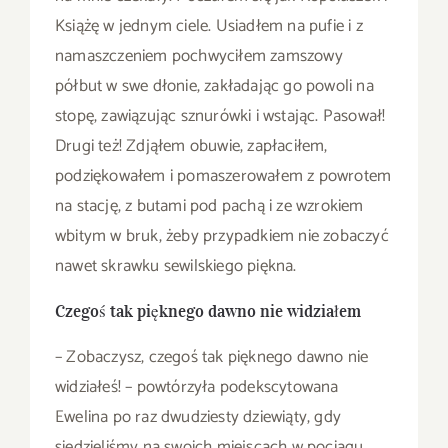
Książę w jednym ciele. Usiadłem na pufie i z
namaszczeniem pochwyciłem zamszowy
półbut w swe dłonie, zakładając go powoli na
stopę, zawiązując sznurówki i wstając. Pasował!
Drugi też! Zdjąłem obuwie, zapłaciłem,
podziękowałem i pomaszerowałem z powrotem
na stację, z butami pod pachą i ze wzrokiem
wbitym w bruk, żeby przypadkiem nie zobaczyć
nawet skrawku sewilskiego piękna.
Czegoś tak pięknego dawno nie widziałem
– Zobaczysz, czegoś tak pięknego dawno nie
widziałeś! – powtórzyła podekscytowana
Ewelina po raz dwudziesty dziewiąty, gdy
siedzieliśmy na swoich miejscach w pociągu,