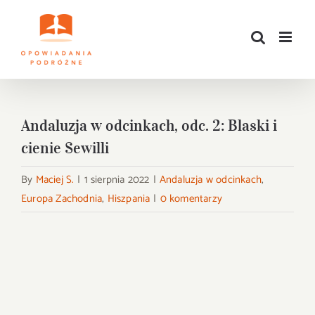
Przejdź
do
zawartości
Andaluzja w odcinkach, odc. 2: Blaski i
cienie Sewilli
By
Maciej S.
|
1 sierpnia 2022
|
Andaluzja w odcinkach
,
Europa Zachodnia
,
Hiszpania
|
0 komentarzy
Pokaż
większy
obrazek