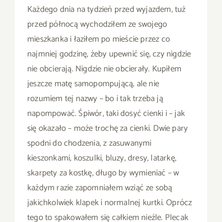
Każdego dnia na tydzień przed wyjazdem, tuż
przed północą wychodziłem ze swojego
mieszkanka i łaziłem po mieście przez co
najmniej godzinę, żeby upewnić się, czy nigdzie
nie obcierają. Nigdzie nie obcierały. Kupiłem
jeszcze matę samopompującą, ale nie
rozumiem tej nazwy – bo i tak trzeba ją
napompować. Śpiwór, taki dosyć cienki i – jak
się okazało – może trochę za cienki. Dwie pary
spodni do chodzenia, z zasuwanymi
kieszonkami, koszulki, bluzy, dresy, latarkę,
skarpety za kostkę, długo by wymieniać – w
każdym razie zapomniałem wziąć ze sobą
jakichkolwiek klapek i normalnej kurtki. Oprócz
tego to spakowałem się całkiem nieźle. Plecak