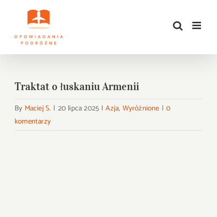
Przejdź
do
zawartości
Traktat o łuskaniu Armenii
By
Maciej S.
|
20 lipca 2025
|
Azja
,
Wyróżnione
|
0
komentarzy
Pokaż
większy
obrazek