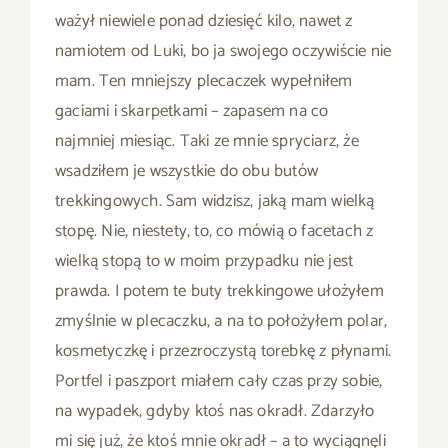
ważył niewiele ponad dziesięć kilo, nawet z
namiotem od Luki, bo ja swojego oczywiście nie
mam. Ten mniejszy plecaczek wypełniłem
gaciami i skarpetkami – zapasem na co
najmniej miesiąc. Taki ze mnie spryciarz, że
wsadziłem je wszystkie do obu butów
trekkingowych. Sam widzisz, jaką mam wielką
stopę. Nie, niestety, to, co mówią o facetach z
wielką stopą to w moim przypadku nie jest
prawda. I potem te buty trekkingowe ułożyłem
zmyślnie w plecaczku, a na to położyłem polar,
kosmetyczkę i przezroczystą torebkę z płynami.
Portfel i paszport miałem cały czas przy sobie,
na wypadek, gdyby ktoś nas okradł. Zdarzyło
mi się już, że ktoś mnie okradł – a to wyciągnęli