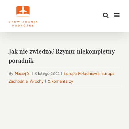
Przejdź
do
zawartości
Jak nie zwiedzać Rzymu: niekompletny
poradnik
By
Maciej S.
|
8 lutego 2022
|
Europa Południowa
,
Europa
Zachodnia
,
Włochy
|
0 komentarzy
Pokaż
większy
obrazek