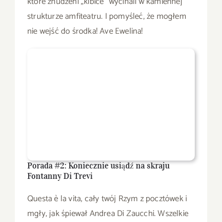
które znudzeni „kibice” wycinali w kamiennej
strukturze amfiteatru. I pomyśleć, że mogłem
nie wejść do środka! Ave Ewelina!
Porada #2: Koniecznie usiądź na skraju
Fontanny Di Trevi
Questa è la vita, cały twój Rzym z pocztówek i
mgły, jak śpiewał Andrea Di Zaucchi. Wszelkie